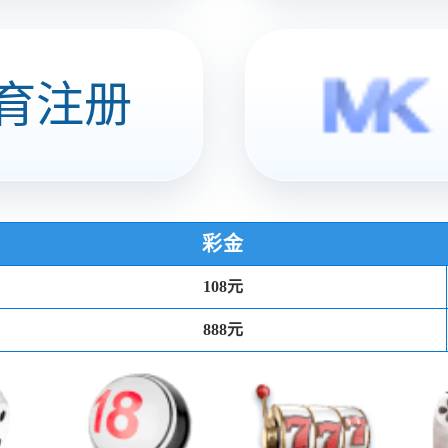
热刺中场创造力不足，波
球命中率出现明...
在古迪逊公园球场0-0闷平埃
2026-07-20
联系我们
快速导航