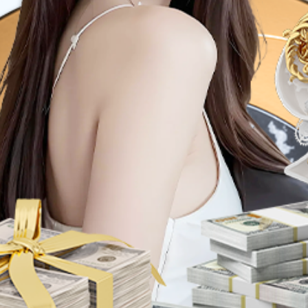
卷，更让法拉利车队的战术布局饱受外界质疑。这一决定非但未
，引发媒体新一轮的口诛笔伐。