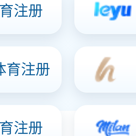
凯恩德甲首赛季狂轰45球