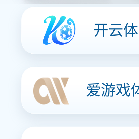
恩斯在赛道上艰难维持圈速时，车队并未
时决策之间始终存在脱节，这种惯性错误
主场压力下的连锁反应
作为西班牙本土车手，塞恩斯背负着主场
压制了他的攻击性驾驶风格，更令其在心
激化了外界的不满。在西班牙站的赛后报道
反而在关键战役中重蹈覆辙。
纵观整场比赛，塞恩斯在硬胎泥潭中耗尽
优化战术体系，跳出因策略失误而反复陷
可能断送整个赛季的努力，而法拉利需要