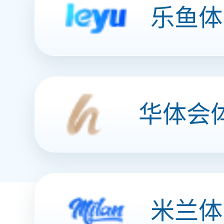
上一篇：
独行侠双核东契奇与欧文，下赛季能…
延伸阅读
辛纳温网四强因伤退赛，医疗暂停规则被指