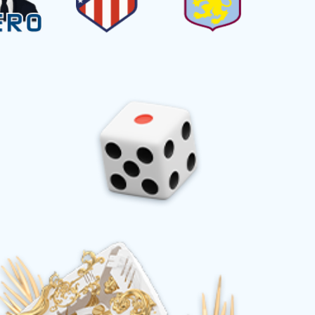
体口诛笔伐
在主场作战时，因选择硬胎策略而深陷泥