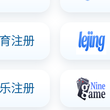
利选手辛纳在比...
当哈里·凯恩在去年夏天以超过
2026-07-17
本泽马2022金球奖实至
酝酿一笔重磅引...
2022年金球奖颁奖典礼在巴黎
2026-07-17