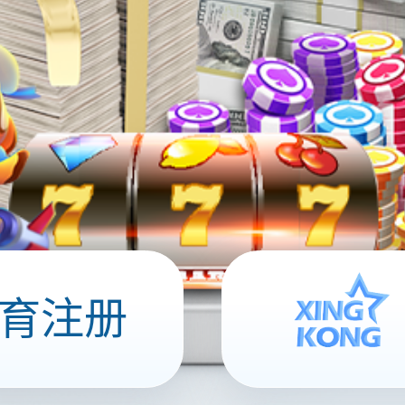
从开局希望到比赛泥潭
的深刻理解，一度在发车阶段表现稳健。然而，当法拉利在首次
班牙站高磨损、高温的沥青赛道上苦苦挣扎。他不仅难以跟上使
示，硬胎在长距离表现上并未如预期般提供耐久优势，反而因轮
了与前列车手博弈的资本。
点：为何重蹈覆辙？
入媒体口诛笔伐的漩涡。从2022年摩纳哥站的策略混乱，到
班牙站，车队选择硬胎的初衷或许是寄望于“一停制胜”，但忽视